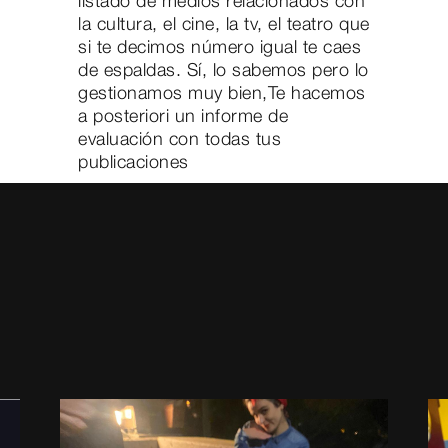
listado de medios relacionados con
la cultura, el cine, la tv, el teatro que
si te decimos número igual te caes
de espaldas. Sí, lo sabemos pero lo
gestionamos muy bien,Te hacemos
a posteriori un informe de
evaluación con todas tus
publicaciones
Pregúntanos por nuestros feeds
talent@mgcandco.com
PUBLICADA
06/10/2022