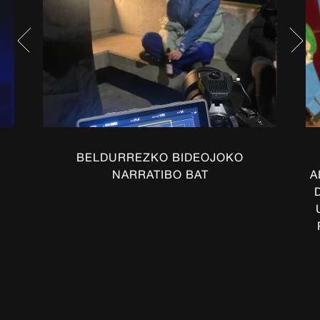
VOLVER A NOTICIAS
BELDURREZKO BIDEOJOKO
NARRATIBO BAT
A