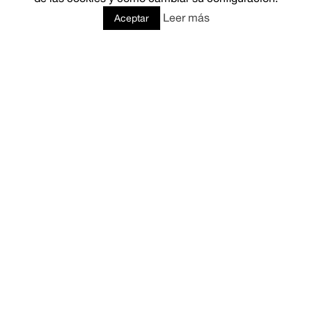
Leer más
Aceptar
COMUNICACIÓN & PR
ASESORAMIENTO LEGAL
CONTACTO
Tel. (+34) 91 03 48 467